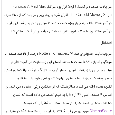
در ایالات متحده و کانادا، Sight قرار بود در کنار Furiosa: A Mad Max
Saga و The Garfield Movie اکران شود و پیش‌بینی می‌شد که از ۲۱۰۰ سینما
در آخر هفته افتتاحیه چهار روزه خود، حدود ۳ میلیون دلار بفروشد. این فیلم
در آخر هفته اول با ۲.۸ میلیون دلار به نمایش درآمد و در گیشه هفتم شد.
استقبال
در وب‌سایت جمع‌آوری نقد Rotten Tomatoes، ۷۱ درصد از ۴۱ نقد منتقد، با
میانگین امتیاز ۵.۹/۱۰ مثبت هستند. اجماع این وب‌سایت می‌گوید: «فیلم
مبتنی بر ایمان با زمینه‌ای شیرین انسان‌گرایانه، Sight با ارائه ظرافت‌های لحنی
بسیار چشمک می‌زند، اما داستان الهام‌بخش واقعی خود را با اعتقادی
تکان‌دهنده ارائه می‌کند». متاکریتیک که از میانگین وزنی استفاده می کند، بر
اساس ۴ منتقد، امتیاز ۴۲ از ۱۰۰ را به فیلم اختصاص داده است که نشان
دهنده نقدهای «مختلط یا متوسط» است. تماشاگرانی که توسط
CinemaScore
مورد بررسی قرار گرفتند به فیلم نمره متوسط ​​«A» در مقیاس