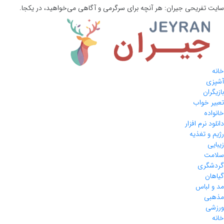
سایت تفریحی
جیران:
هر آنچه برای سرگرمی و آگاهی می‌خواهید، در یکجا.
خانه
آشپزی
بازیگران
تعبیر خواب
خانواده
دانلود نرم افزار
رژیم و تغذیه
زیبایی
سلامت
گردشگری
گیاهان
مد و لباس
مذهبی
ورزشی
خانه