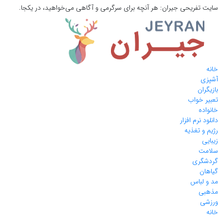
سایت تفریحی
جیران:
هر آنچه برای سرگرمی و آگاهی می‌خواهید، در یکجا.
خانه
آشپزی
بازیگران
تعبیر خواب
خانواده
دانلود نرم افزار
رژیم و تغذیه
زیبایی
سلامت
گردشگری
گیاهان
مد و لباس
مذهبی
ورزشی
خانه