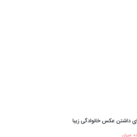
ه:
جیران