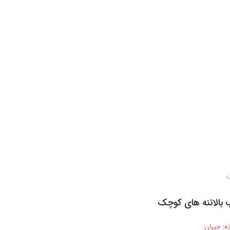
س
 بالاتنه های کوچک
ه:
جیران