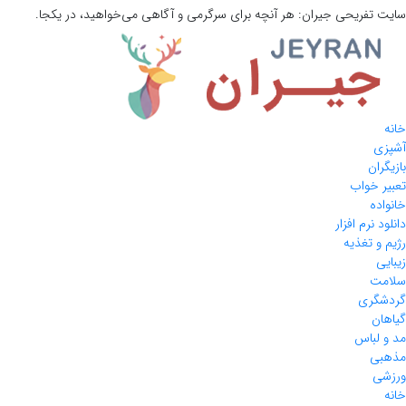
سایت تفریحی
جیران:
هر آنچه برای سرگرمی و آگاهی می‌خواهید، در یکجا.
خانه
آشپزی
بازیگران
تعبیر خواب
خانواده
دانلود نرم افزار
رژیم و تغذیه
زیبایی
سلامت
گردشگری
گیاهان
مد و لباس
مذهبی
ورزشی
خانه