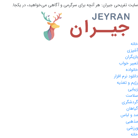
سایت تفریحی
جیران:
هر آنچه برای سرگرمی و آگاهی می‌خواهید، در یکجا.
خانه
آشپزی
بازیگران
تعبیر خواب
خانواده
دانلود نرم افزار
رژیم و تغذیه
زیبایی
سلامت
گردشگری
گیاهان
مد و لباس
مذهبی
ورزشی
خانه