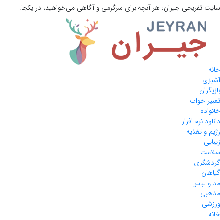
سایت تفریحی
جیران:
هر آنچه برای سرگرمی و آگاهی می‌خواهید، در یکجا.
خانه
آشپزی
بازیگران
تعبیر خواب
خانواده
دانلود نرم افزار
رژیم و تغذیه
زیبایی
سلامت
گردشگری
گیاهان
مد و لباس
مذهبی
ورزشی
خانه