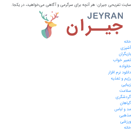
سایت تفریحی
جیران:
هر آنچه برای سرگرمی و آگاهی می‌خواهید، در یکجا.
خانه
آشپزی
بازیگران
تعبیر خواب
خانواده
دانلود نرم افزار
رژیم و تغذیه
زیبایی
سلامت
گردشگری
گیاهان
مد و لباس
مذهبی
ورزشی
خانه