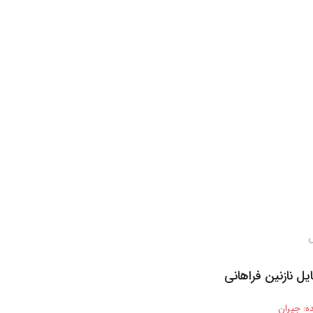
س
یل نازنین فراهانی
ه:
جیران