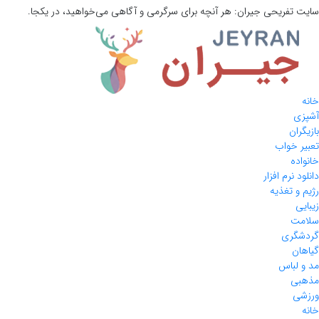
سایت تفریحی
جیران:
هر آنچه برای سرگرمی و آگاهی می‌خواهید، در یکجا.
خانه
آشپزی
بازیگران
تعبیر خواب
خانواده
دانلود نرم افزار
رژیم و تغذیه
زیبایی
سلامت
گردشگری
گیاهان
مد و لباس
مذهبی
ورزشی
خانه