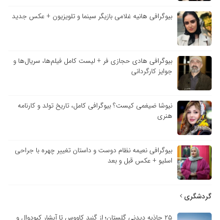
بیوگرافی هانیه غلامی بازیگر سینما و تلویزیون + عکس جدید
بیوگرافی هادی حجازی فر + لیست کامل فیلم‌ها، سریال‌ها و
جوایز کارگردانی
نیوشا ضیغمی کیست؟ بیوگرافی کامل، تاریخ تولد و کارنامه
هنری
بیوگرافی نعیمه نظام دوست و داستان تغییر چهره با جراحی
اسلیو + عکس قبل و بعد
گردشگری
۲۵ جاذبه دیدنی گلستان؛ از گنبد کاووس تا آبشار کبودوال و