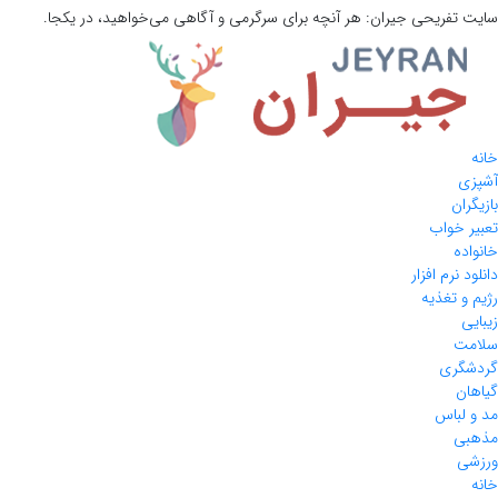
سایت تفریحی
جیران:
هر آنچه برای سرگرمی و آگاهی می‌خواهید، در یکجا.
خانه
آشپزی
بازیگران
تعبیر خواب
خانواده
دانلود نرم افزار
رژیم و تغذیه
زیبایی
سلامت
گردشگری
گیاهان
مد و لباس
مذهبی
ورزشی
خانه