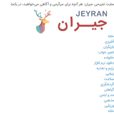
سایت تفریحی
جیران:
هر آنچه برای سرگرمی و آگاهی می‌خواهید، در یکجا.
خانه
آشپزی
بازیگران
تعبیر خواب
خانواده
دانلود نرم افزار
رژیم و تغذیه
زیبایی
سلامت
گردشگری
گیاهان
مد و لباس
مذهبی
ورزشی
خانه