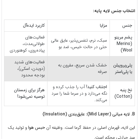
انتخاب جنس لایه پایه:
جنس
مزایا
کاربرد ایده‌آل
پشم مِرینو
فعالیت‌های
سبک، نرم، تنفس‌پذیر، عایق عالی
(Merino
طولانی‌مدت،
حتی در حالت خیس، ضد بو
Wool)
پیاده‌روی، کوهنوردی
فعالیت‌های شدید
پلی‌پروپیلن
خشک شدن سریع، مقرون به
(دویدن، اسکی)،
یا پلی‌استر
صرفه
بودجه محدود
اجتناب کنید!
آب را جذب کرده و
نخ پنبه
هرگز برای زمستان
نگه می‌دارد و در سرما شما را سرد
(Cotton)
توصیه نمی‌شود!
می‌کند.
B. لایه میانی (Mid Layer): عایق‌بندی (Insulation)
این لایه، قهرمان اصلی در حفظ گرما است.
وظیفه آن
حبس هوا
و تولید یک
سد حرارتی محکم است.