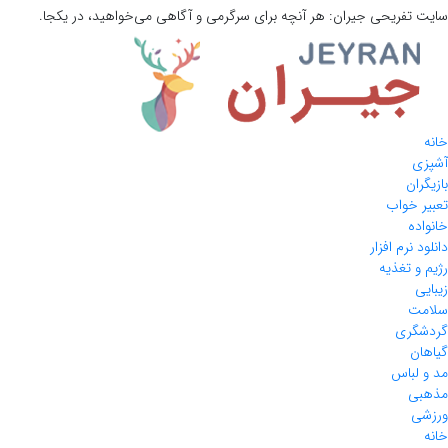
سایت تفریحی
جیران:
هر آنچه برای سرگرمی و آگاهی می‌خواهید، در یکجا.
خانه
آشپزی
بازیگران
تعبیر خواب
خانواده
دانلود نرم افزار
رژیم و تغذیه
زیبایی
سلامت
گردشگری
گیاهان
مد و لباس
مذهبی
ورزشی
خانه