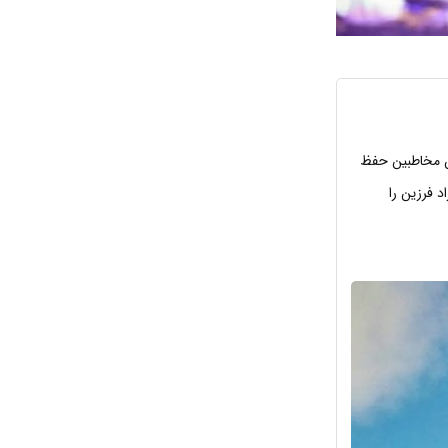
ن مخاطبین حفظ
د فرزین را