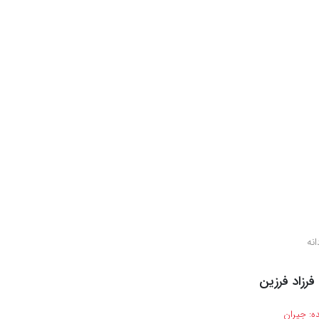
انه
فرزاد فرزین
ه:
جیران