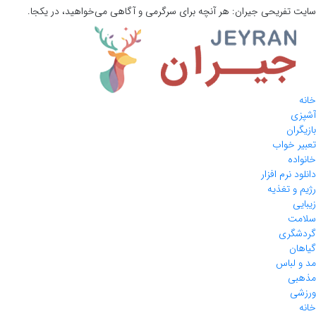
سایت تفریحی
جیران:
هر آنچه برای سرگرمی و آگاهی می‌خواهید، در یکجا.
خانه
آشپزی
بازیگران
تعبیر خواب
خانواده
دانلود نرم افزار
رژیم و تغذیه
زیبایی
سلامت
گردشگری
گیاهان
مد و لباس
مذهبی
ورزشی
خانه