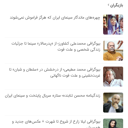
بازیگران
چهره‌های ماندگار سینمای ایران که هرگز فراموش نمی‌شوند
بیوگرافی محمدعلی کشاورز؛ از «پدرسالار» سینما تا جزئیات
زندگی شخصی و علت فوت
بیوگرافی محمد مطیعی؛ از درخشش در «سلطان و شبان» تا
غربت‌نشینی و علت فوت ناگهانی
زندگینامه محسن تنابنده؛ ستاره سریال پایتخت و سینمای ایران
بیوگرافی لیلا زارع از شروع تا شهرت + عکس‌های جدید و
همسرش