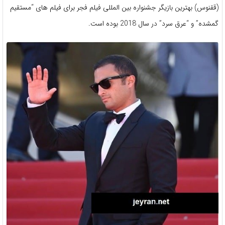
(ققنوس) بهترین بازیگر جشنواره بین المللی فیلم فجر برای فیلم های “مستقیم
گمشده” و “عرق سرد” در سال 2018 بوده است.