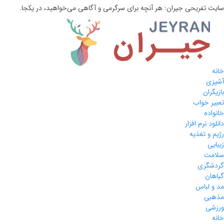
سایت تفریحی
جیران:
هر آنچه برای سرگرمی و آگاهی می‌خواهید، در یکجا.
خانه
آشپزی
بازیگران
تعبیر خواب
خانواده
دانلود نرم افزار
رژیم و تغذیه
زیبایی
سلامت
گردشگری
گیاهان
مد و لباس
مذهبی
ورزشی
خانه