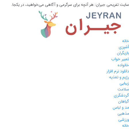
سایت تفریحی
جیران:
هر آنچه برای سرگرمی و آگاهی می‌خواهید، در یکجا.
خانه
آشپزی
بازیگران
تعبیر خواب
خانواده
دانلود نرم افزار
رژیم و تغذیه
زیبایی
سلامت
گردشگری
گیاهان
مد و لباس
مذهبی
ورزشی
خانه