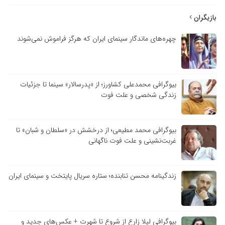
بازیگران
چهره‌های ماندگار سینمای ایران که هرگز فراموش نمی‌شوند
بیوگرافی محمدعلی کشاورز؛ از «پدرسالار» سینما تا جزئیات
زندگی شخصی و علت فوت
بیوگرافی محمد مطیعی؛ از درخشش در «سلطان و شبان» تا
غربت‌نشینی و علت فوت ناگهانی
زندگینامه محسن تنابنده؛ ستاره سریال پایتخت و سینمای ایران
بیوگرافی لیلا زارع از شروع تا شهرت + عکس‌های جدید و