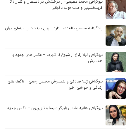
بیوگرافی محمد مطیعی؛ از درخشش در «سلطان و شبان» تا
غربت‌نشینی و علت فوت ناگهانی
زندگینامه محسن تنابنده؛ ستاره سریال پایتخت و سینمای ایران
بیوگرافی لیلا زارع از شروع تا شهرت + عکس‌های جدید و
همسرش
بیوگرافی ژیلا صادقی و همسرش محسن رجبی + ناگفته‌های
زندگی و حواشی اخیر
بیوگرافی هانیه غلامی بازیگر سینما و تلویزیون + عکس جدید