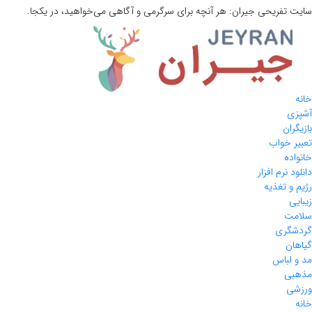
سایت تفریحی
جیران:
هر آنچه برای سرگرمی و آگاهی می‌خواهید، در یکجا.
خانه
آشپزی
بازیگران
تعبیر خواب
خانواده
دانلود نرم افزار
رژیم و تغذیه
زیبایی
سلامت
گردشگری
گیاهان
مد و لباس
مذهبی
ورزشی
خانه