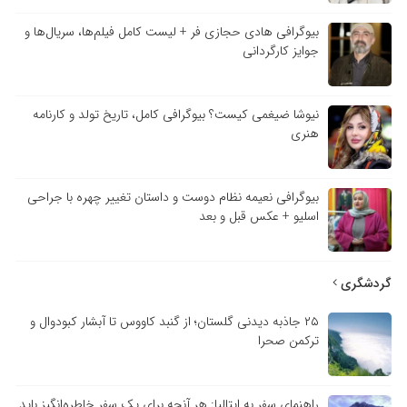
بیوگرافی هادی حجازی فر + لیست کامل فیلم‌ها، سریال‌ها و
جوایز کارگردانی
نیوشا ضیغمی کیست؟ بیوگرافی کامل، تاریخ تولد و کارنامه
هنری
بیوگرافی نعیمه نظام دوست و داستان تغییر چهره با جراحی
اسلیو + عکس قبل و بعد
گردشگری
۲۵ جاذبه دیدنی گلستان؛ از گنبد کاووس تا آبشار کبودوال و
ترکمن صحرا
راهنمای سفر به ایتالیا: هر آنچه برای یک سفر خاطره‌انگیز باید