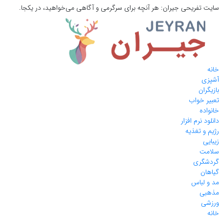
سایت تفریحی
جیران:
هر آنچه برای سرگرمی و آگاهی می‌خواهید، در یکجا.
خانه
آشپزی
بازیگران
تعبیر خواب
خانواده
دانلود نرم افزار
رژیم و تغذیه
زیبایی
سلامت
گردشگری
گیاهان
مد و لباس
مذهبی
ورزشی
خانه