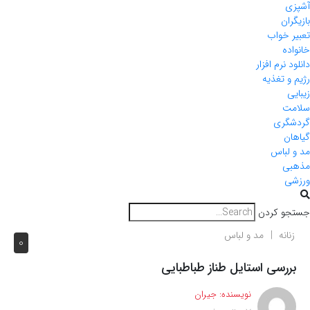
آشپزی
بازیگران
تعبیر خواب
خانواده
دانلود نرم افزار
رژیم و تغذیه
زیبایی
سلامت
گردشگری
گیاهان
مد و لباس
مذهبی
ورزشی
جستجو کردن
زنانه
مد و لباس
0
بررسی استایل طناز طباطبایی
نویسنده:
جیران