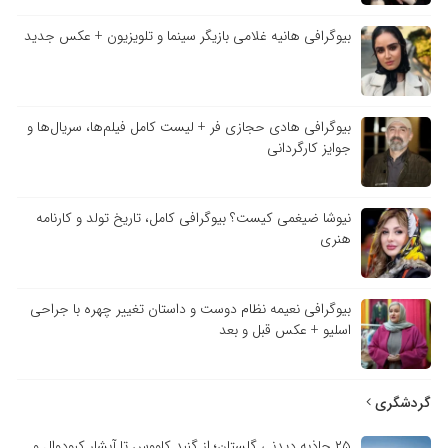
بیوگرافی هانیه غلامی بازیگر سینما و تلویزیون + عکس جدید
بیوگرافی هادی حجازی فر + لیست کامل فیلم‌ها، سریال‌ها و
جوایز کارگردانی
نیوشا ضیغمی کیست؟ بیوگرافی کامل، تاریخ تولد و کارنامه
هنری
بیوگرافی نعیمه نظام دوست و داستان تغییر چهره با جراحی
اسلیو + عکس قبل و بعد
گردشگری
۲۵ جاذبه دیدنی گلستان؛ از گنبد کاووس تا آبشار کبودوال و