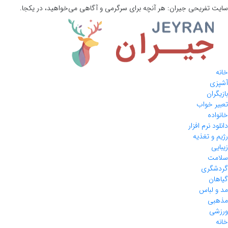
سایت تفریحی
جیران:
هر آنچه برای سرگرمی و آگاهی می‌خواهید، در یکجا.
خانه
آشپزی
بازیگران
تعبیر خواب
خانواده
دانلود نرم افزار
رژیم و تغذیه
زیبایی
سلامت
گردشگری
گیاهان
مد و لباس
مذهبی
ورزشی
خانه