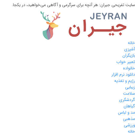
سایت تفریحی
جیران:
هر آنچه برای سرگرمی و آگاهی می‌خواهید، در یکجا.
خانه
آشپزی
بازیگران
تعبیر خواب
خانواده
دانلود نرم افزار
رژیم و تغذیه
زیبایی
سلامت
گردشگری
گیاهان
مد و لباس
مذهبی
ورزشی
خانه