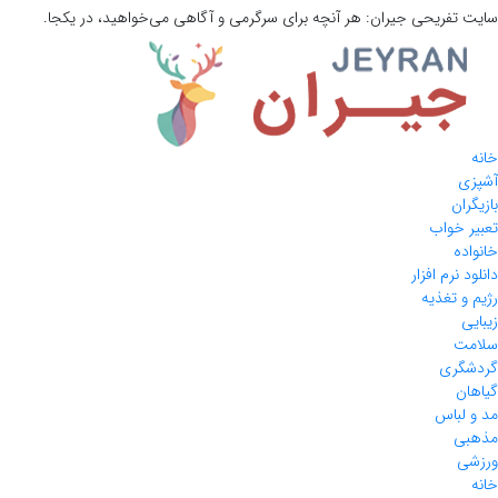
سایت تفریحی
جیران:
هر آنچه برای سرگرمی و آگاهی می‌خواهید، در یکجا.
خانه
آشپزی
بازیگران
تعبیر خواب
خانواده
دانلود نرم افزار
رژیم و تغذیه
زیبایی
سلامت
گردشگری
گیاهان
مد و لباس
مذهبی
ورزشی
خانه