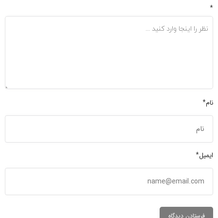
*
نام*
ایمیل*