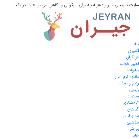
سایت تفریحی
جیران:
هر آنچه برای سرگرمی و آگاهی می‌خواهید، در یکجا.
خانه
آشپزی
بازیگران
تعبیر خواب
خانواده
دانلود نرم افزار
رژیم و تغذیه
زیبایی
سلامت
گردشگری
گیاهان
مد و لباس
مذهبی
ورزشی
خانه