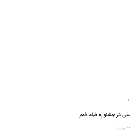
س
بیبی در جشنواره فیلم فجر
ه:
جیران