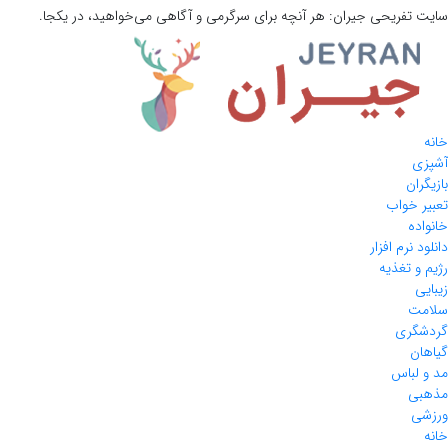
سایت تفریحی
جیران:
هر آنچه برای سرگرمی و آگاهی می‌خواهید، در یکجا.
خانه
آشپزی
بازیگران
تعبیر خواب
خانواده
دانلود نرم افزار
رژیم و تغذیه
زیبایی
سلامت
گردشگری
گیاهان
مد و لباس
مذهبی
ورزشی
خانه