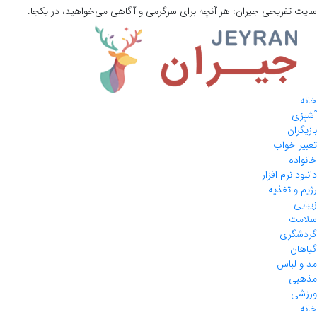
سایت تفریحی
جیران:
هر آنچه برای سرگرمی و آگاهی می‌خواهید، در یکجا.
خانه
آشپزی
بازیگران
تعبیر خواب
خانواده
دانلود نرم افزار
رژیم و تغذیه
زیبایی
سلامت
گردشگری
گیاهان
مد و لباس
مذهبی
ورزشی
خانه