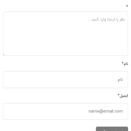
*
نام*
ایمیل*