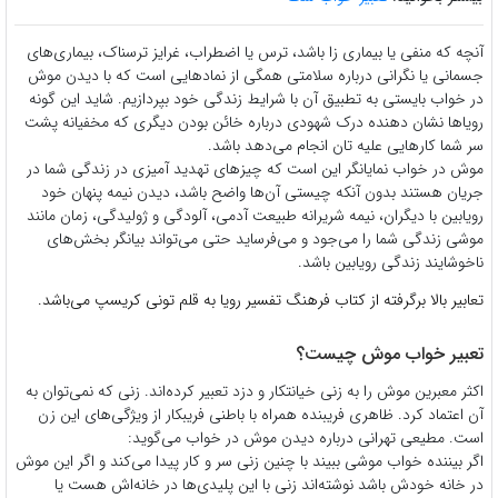
آنچه که منفی یا بیماری زا باشد، ترس یا اضطراب، غرایز ترسناک، بیماری‌های
جسمانی یا نگرانی‌ درباره سلامتی همگی از نمادهایی است که با دیدن موش
در خواب بایستی به تطبیق آن با شرایط زندگی خود بپردازیم. شاید این گونه
رویاها نشان دهنده درک شهودی درباره خائن بودن دیگری که مخفیانه پشت
سر شما کارهایی علیه تان انجام می‌دهد باشد.
موش در خواب نمایانگر این است که چیزهای تهدید آمیزی در زندگی شما در
جریان هستند بدون آنکه چیستی آن‌ها واضح باشد، دیدن نیمه پنهان خود
رویابین با دیگران، نیمه شریرانه طبیعت آدمی، آلودگی و ژولیدگی، زمان مانند
موشی زندگی شما را می‌جود و می‌فرساید حتی می‌تواند بیانگر بخش‌های
ناخوشایند زندگی رویابین باشد.
تعابیر بالا برگرفته از کتاب فرهنگ تفسیر رویا به قلم تونی کریسپ می‌باشد.
تعبیر خواب موش چیست؟
اکثر معبرین موش را به زنی خیانتکار و دزد تعبیر کرده‌اند. زنی که نمی‌توان به
آن اعتماد کرد. ظاهری فریبنده همراه با باطنی فریبکار از ویژگی‌های این زن
است. مطیعی تهرانی درباره دیدن موش در خواب می‌گوید:
اگر بیننده خواب موشی ببیند با چنین زنی سر و کار پیدا می‌کند و اگر این موش
در خانه خودش باشد نوشته‌اند زنی با این پلیدی‌ها در خانه‌اش هست یا