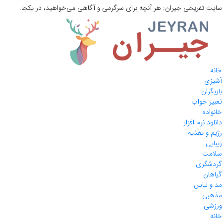
سایت تفریحی
جیران:
هر آنچه برای سرگرمی و آگاهی می‌خواهید، در یکجا.
خانه
آشپزی
بازیگران
تعبیر خواب
خانواده
دانلود نرم افزار
رژیم و تغذیه
زیبایی
سلامت
گردشگری
گیاهان
مد و لباس
مذهبی
ورزشی
خانه