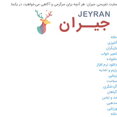
سایت تفریحی
جیران:
هر آنچه برای سرگرمی و آگاهی می‌خواهید، در یکجا.
خانه
آشپزی
بازیگران
تعبیر خواب
خانواده
دانلود نرم افزار
رژیم و تغذیه
زیبایی
سلامت
گردشگری
گیاهان
مد و لباس
مذهبی
ورزشی
خانه