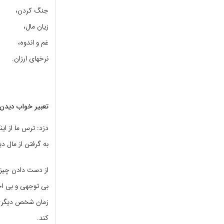
جنگ کردن،
زیان مال،
غم و اندوه،
نرخهای ارزان.
تعبیر خواب دید
دزد: ترس ما از این
به گرفتن از مال دی
از دست دادن چیزها
بی توجهی و بی احت
زمان شخص دیگری ر
کند.