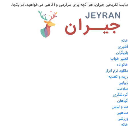
سایت تفریحی
جیران:
هر آنچه برای سرگرمی و آگاهی می‌خواهید، در یکجا.
خانه
آشپزی
بازیگران
تعبیر خواب
خانواده
دانلود نرم افزار
رژیم و تغذیه
زیبایی
سلامت
گردشگری
گیاهان
مد و لباس
مذهبی
ورزشی
خانه