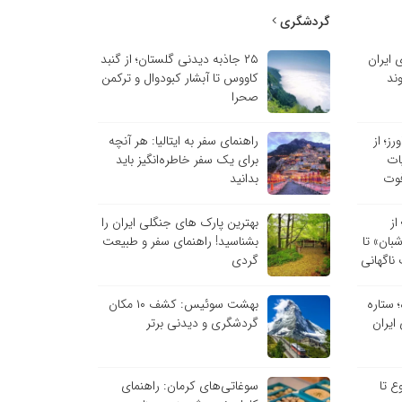
گردشگری
 ایران
۲۵ جاذبه دیدنی گلستان؛ از گنبد
ند
کاووس تا آبشار کبودوال و ترکمن
صحرا
ز؛ از
راهنمای سفر به ایتالیا: هر آنچه
یات
برای یک سفر خاطره‌انگیز باید
وت
بدانید
از
بهترین پارک های جنگلی ایران را
ان» تا
بشناسید! راهنمای سفر و طبیعت
ناگهانی
گردی
 ستاره
بهشت سوئیس: کشف ۱۰ مکان
ایران
گردشگری و دیدنی برتر
ع تا
سوغاتی‌های کرمان: راهنمای