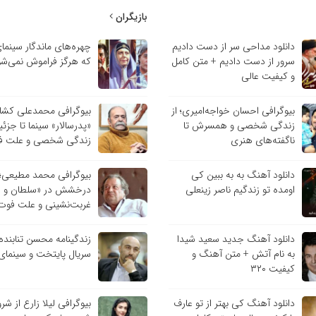
بازیگران
دانلود مداحی سر از دست دادیم
چهره‌های ماندگار سینمای
سرور از دست دادیم + متن کامل
که هرگز فراموش نمی‌شو
و کیفیت عالی
بیوگرافی احسان خواجه‌امیری؛ از
بیوگرافی محمدعلی کشاور
زندگی شخصی و همسرش تا
«پدرسالار» سینما تا جزئ
ناگفته‌های هنری
زندگی شخصی و علت ف
دانلود آهنگ به به ببین کی
بیوگرافی محمد مطیعی؛ 
اومده تو زندگیم ناصر زینعلی
درخشش در «سلطان و شب
غربت‌نشینی و علت فوت 
دانلود آهنگ جدید سعید شیدا
زندگینامه محسن تنابنده؛
به نام آتش + متن آهنگ و
سریال پایتخت و سینمای 
کیفیت ۳۲۰
دانلود آهنگ کی بهتر از تو عارف
بیوگرافی لیلا زارع از شرو