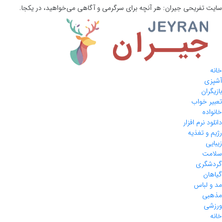
سایت تفریحی
جیران:
هر آنچه برای سرگرمی و آگاهی می‌خواهید، در یکجا.
خانه
آشپزی
بازیگران
تعبیر خواب
خانواده
دانلود نرم افزار
رژیم و تغذیه
زیبایی
سلامت
گردشگری
گیاهان
مد و لباس
مذهبی
ورزشی
خانه