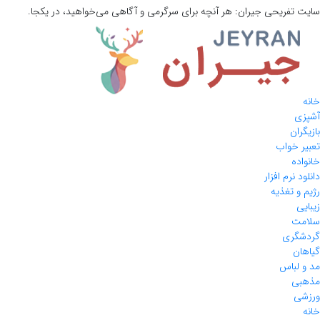
سایت تفریحی
جیران:
هر آنچه برای سرگرمی و آگاهی می‌خواهید، در یکجا.
خانه
آشپزی
بازیگران
تعبیر خواب
خانواده
دانلود نرم افزار
رژیم و تغذیه
زیبایی
سلامت
گردشگری
گیاهان
مد و لباس
مذهبی
ورزشی
خانه