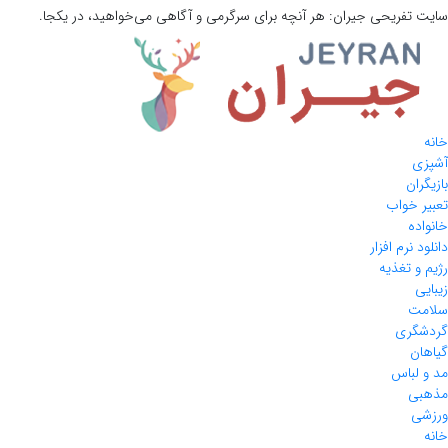
سایت تفریحی
جیران:
هر آنچه برای سرگرمی و آگاهی می‌خواهید، در یکجا.
خانه
آشپزی
بازیگران
تعبیر خواب
خانواده
دانلود نرم افزار
رژیم و تغذیه
زیبایی
سلامت
گردشگری
گیاهان
مد و لباس
مذهبی
ورزشی
خانه