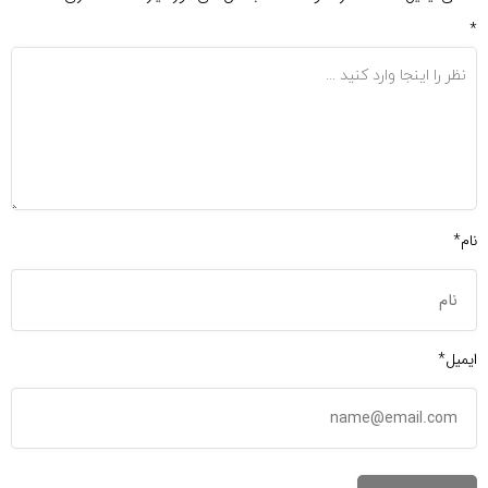
*
نام*
ایمیل*