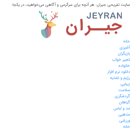
سایت تفریحی
جیران:
هر آنچه برای سرگرمی و آگاهی می‌خواهید، در یکجا.
خانه
آشپزی
بازیگران
تعبیر خواب
خانواده
دانلود نرم افزار
رژیم و تغذیه
زیبایی
سلامت
گردشگری
گیاهان
مد و لباس
مذهبی
ورزشی
خانه