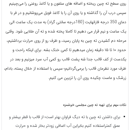
روی سطح ته چین ریخته و اضافه های سلفون و یا کاغذ روغنی را می‌چینیم
سپس درب آن را گذاشته و یا روی آن را با کاغذ فویل می‌پوشانیم و در فر با
دمای 350 درجه فارانهایت (180درجه سانتی گراد) به مدت یک ساعت الی
یک ساعت و نیم قرار می دهیم تا کاملا پخته شده و ته آن طلایی شود. وقتی
مرحله دم کشیدن ته چین به پایان رسید،‌ و ظرف رو از روی حرارت برداشتیم،‌
حدود ١٠ تا ١۵ دقیقه زمان میدهیم تا کمی خنک بشه. برای اینکه راحت و
یکدست از کف قالب جدا شه پشت قالب رو کمی آب سرد میزنیم و بعد در
ظرف مورد نظرمان قالب را برمی‌گردانیم؛ سپس با استفاده از خلال پسته، بادام،
زرشک و ماست چکیده روی آن را تزیین می کنیم.
نکات مهم برای تهیه ته چین مجلسی خوشمزه
برای داشتن ته چین با ته دیگ فراوان بهتر است؛ از قالب با قطر بیشتر و
عمق کمتراستفاده کنیم بنابراین آب اضافی زودتر بخار شده و حرارت