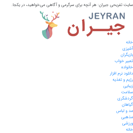
سایت تفریحی
جیران:
هر آنچه برای سرگرمی و آگاهی می‌خواهید، در یکجا.
خانه
آشپزی
بازیگران
تعبیر خواب
خانواده
دانلود نرم افزار
رژیم و تغذیه
زیبایی
سلامت
گردشگری
گیاهان
مد و لباس
مذهبی
ورزشی
خانه