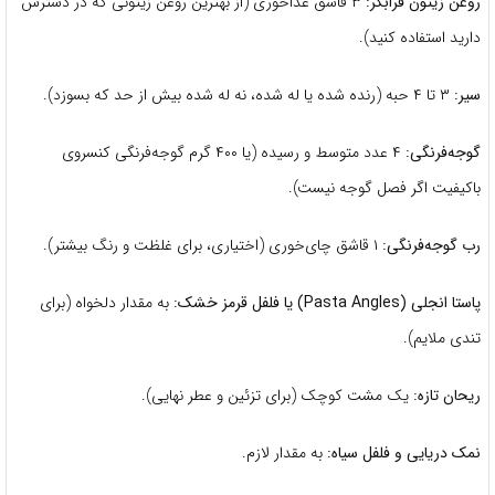
روغن زیتون فرابکر:
۳ قاشق غذاخوری (از بهترین روغن زیتونی که در دسترس
دارید استفاده کنید).
سیر:
۳ تا ۴ حبه (رنده شده یا له شده، نه له شده بیش از حد که بسوزد).
گوجه‌فرنگی:
۴ عدد متوسط و رسیده (یا ۴۰۰ گرم گوجه‌فرنگی کنسروی
باکیفیت اگر فصل گوجه نیست).
رب گوجه‌فرنگی:
۱ قاشق چای‌خوری (اختیاری، برای غلظت و رنگ بیشتر).
پاستا انجلی (Pasta Angles) یا فلفل قرمز خشک:
به مقدار دلخواه (برای
تندی ملایم).
ریحان تازه:
یک مشت کوچک (برای تزئین و عطر نهایی).
نمک دریایی و فلفل سیاه:
به مقدار لازم.