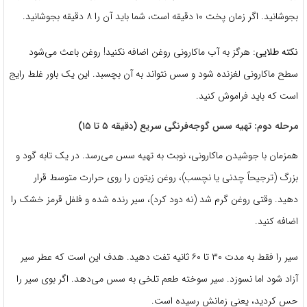
بجوشانید. اگر زمان پخت ۱۰ دقیقه است، شما باید آن را ۸ دقیقه بجوشانید.
نکته طلایی:
هرگز به آب ماکارونی روغن اضافه نکنید! روغن باعث می‌شود
سطح ماکارونی لغزنده شود و سس نتواند به آن بچسبد. این یک باور غلط رایج
است که باید فراموش کنید.
مرحله دوم: تهیه سس گوجه‌فرنگی سریع (دقیقه ۵ تا ۱۵)
همزمان با جوشیدن ماکارونی، نوبت به تهیه سس می‌رسد. در یک تابه گود و
بزرگ (ترجیحاً چدنی یا نچسب)، روغن زیتون را روی حرارت متوسط قرار
دهید. وقتی روغن گرم شد (نه دود کرد)، سیر رنده شده و فلفل قرمز خشک را
اضافه کنید.
سیر را فقط به مدت ۳۰ تا ۶۰ ثانیه تفت دهید. هدف این است که عطر سیر
آزاد شود اما نسوزد. سیر سوخته طعم تلخی به سس می‌دهد. اگر بوی سیر را
حس کردید، یعنی زمانش رسیده است.