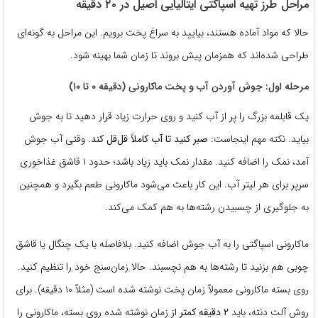
مراحل طرز تهیه اسپاگتی ایتالیایی اصیل در ۲۰ دقیقه
حالا که مواد آماده هستند، بیایید به سراغ پخت برویم. این مراحل به گونه‌ای
طراحی شده‌اند که همزمان پیش بروند تا زمان شما بهینه شود.
مرحله اول: جوش آوردن آب و پخت ماکارونی (دقیقه ۰ تا ۱۰)
یک قابلمه بزرگ را پر از آب کنید و روی حرارت زیاد قرار دهید تا به جوش
بیاید. نکته مهم اینجاست:
صبر کنید تا آب کاملاً قل‌قل کند.
وقتی آب جوش
آمد، نمک را اضافه کنید. مقدار نمک باید زیاد باشد؛ حدود ۱ قاشق غذاخوری
سرپر برای هر لیتر آب. این کار باعث می‌شود ماکارونی طعم بگیرد و همچنین
به جلوگیری از چسبیدن رشته‌ها به هم کمک می‌کند.
ماکارونی اسپاگتی را به آب جوش اضافه کنید. بلافاصله با یک چنگال یا قاشق
چوبی هم بزنید تا رشته‌ها به هم نچسبند. حالا زمان‌سنج خود را تنظیم کنید.
روی بسته ماکارونی معمولاً زمان پخت نوشته شده است (مثلاً ۱۰ دقیقه). برای
روش آلت دنته، باید
۲ دقیقه کمتر
از زمان نوشته شده روی بسته، ماکارونی را