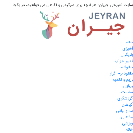
سایت تفریحی
جیران:
هر آنچه برای سرگرمی و آگاهی می‌خواهید، در یکجا.
خانه
آشپزی
بازیگران
تعبیر خواب
خانواده
دانلود نرم افزار
رژیم و تغذیه
زیبایی
سلامت
گردشگری
گیاهان
مد و لباس
مذهبی
ورزشی
خانه