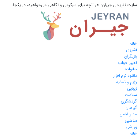
سایت تفریحی
جیران:
هر آنچه برای سرگرمی و آگاهی می‌خواهید، در یکجا.
خانه
آشپزی
بازیگران
تعبیر خواب
خانواده
دانلود نرم افزار
رژیم و تغذیه
زیبایی
سلامت
گردشگری
گیاهان
مد و لباس
مذهبی
ورزشی
خانه