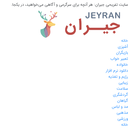
سایت تفریحی
جیران:
هر آنچه برای سرگرمی و آگاهی می‌خواهید، در یکجا.
خانه
آشپزی
بازیگران
تعبیر خواب
خانواده
دانلود نرم افزار
رژیم و تغذیه
زیبایی
سلامت
گردشگری
گیاهان
مد و لباس
مذهبی
ورزشی
خانه