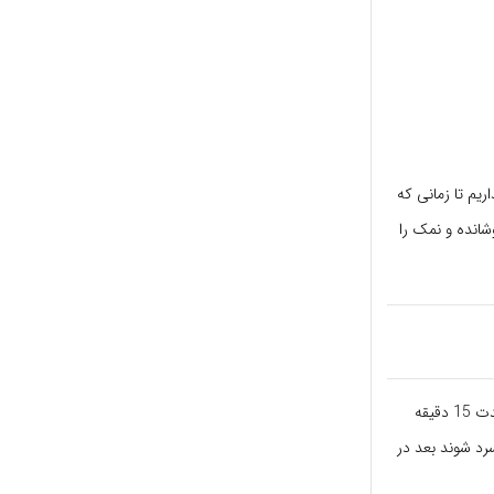
یم تا زمانی که
شانده و نمک را
بعد در یک قابلمه بزرگ که پر از آب کردیم و آب را به جوش آوردیم شیشه ها را قرار می دهیم و به مدت 15 دقیقه
رد شوند بعد در