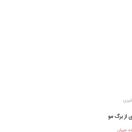
شپزی
 از برگ مو
ه:
جیران