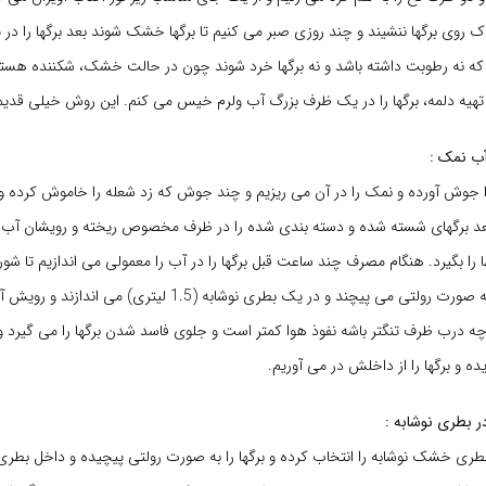
ک روی برگها ننشیند و چند روزی صبر می کنیم تا برگها خشک شوند بعد برگها را د
که نه رطوبت داشته باشد و نه برگها خرد شوند چون در حالت خشک، شکننده هست
تهیه دلمه، برگها را در یک ظرف بزرگ آب ولرم خیس می کنم. این روش خیلی قدی
آب نمک :
 جوش آورده و نمک را در آن می ریزیم و چند جوش که زد شعله را خاموش کرده و 
 برگهای شسته شده و دسته بندی شده را در ظرف مخصوص ریخته و رویشان آب ن
ا را بگیرد. هنگام مصرف چند ساعت قبل برگها را در آب را معمولی می اندازیم تا ش
اخیرا هم برگها را به صورت رولتی می پیچند و در یک بطری نوشابه (1.5 
 چه درب ظرف تنگتر باشه نفوذ هوا کمتر است و جلوی فاسد شدن برگها را می گیرد 
یده و برگها را از داخلش در می آوریم.
ر بطری نوشابه :
ری خشک نوشابه را انتخاب کرده و برگها را به صورت رولتی پیچیده و داخل بطری م