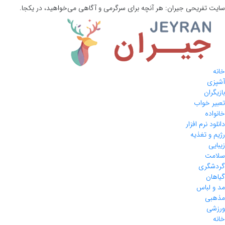
سایت تفریحی
جیران:
هر آنچه برای سرگرمی و آگاهی می‌خواهید، در یکجا.
خانه
آشپزی
بازیگران
تعبیر خواب
خانواده
دانلود نرم افزار
رژیم و تغذیه
زیبایی
سلامت
گردشگری
گیاهان
مد و لباس
مذهبی
ورزشی
خانه