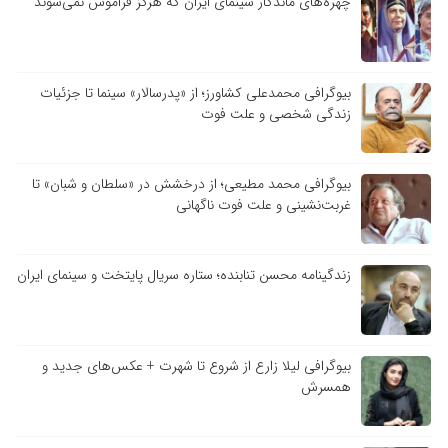
چهره‌های ماندگار سینمای ایران که هرگز فراموش نمی‌شوند
بیوگرافی محمدعلی کشاورز؛ از «پدرسالار» سینما تا جزئیات
زندگی شخصی و علت فوت
بیوگرافی محمد مطیعی؛ از درخشش در «سلطان و شبان» تا
غربت‌نشینی و علت فوت ناگهانی
زندگینامه محسن تنابنده؛ ستاره سریال پایتخت و سینمای ایران
بیوگرافی لیلا زارع از شروع تا شهرت + عکس‌های جدید و
همسرش