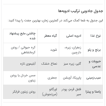
جدول جادویی ترکیب ادویه‌ها
این جدول به شما کمک می‌کند در کمترین زمان، بهترین جفت را پیدا کنید:
چاشنی مایع پیشنهاد
نوع غذا
ادویه اصلی
گیاه معطر
شده
زعفران، زیره،
کره حیوانی / روغن
برنج و پلو
شوید
دارچین
کرمانشاهی
حبوبات و
گلپر، زیره سبز
نعناع خشک
آبلیموی تازه
عدسی
سس خردل یا روغن
سیب‌زمینی
پاپریکا، آویشن
جعفری
زیتون
فلفل قرمز، پودر
اورگانو
پاستا و پیتزا
روغن زیتون فرابکر
سیر
(مرزنجوش)