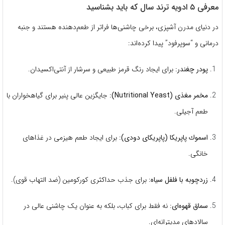
معرفی ۵ ادویه ترند سال که باید بشناسید
در دنیای مدرن آشپزی، برخی چاشنی‌ها فراتر از طعم‌دهنده هستند و جنبه
درمانی و “سوپرفود” پیدا کرده‌اند:
پودر چغندر:
برای ایجاد رنگ قرمز طبیعی و سرشار از آنتی‌اکسیدان.
مخمر مغذی (Nutritional Yeast):
جایگزین عالی پنیر برای گیاهخواران با
طعم آجیلی.
اسموك پاپريكا (پاپريكای دودی):
برای ایجاد طعم هیزمی در غذاهای
خانگی.
زردچوبه با فلفل سیاه:
برای جذب حداکثری کورکومین (ضد التهاب قوی).
سماق قهوه‌ای:
نه فقط برای کباب، بلکه به عنوان یک چاشنی عالی در
سالادهای مدیترانه‌ای.