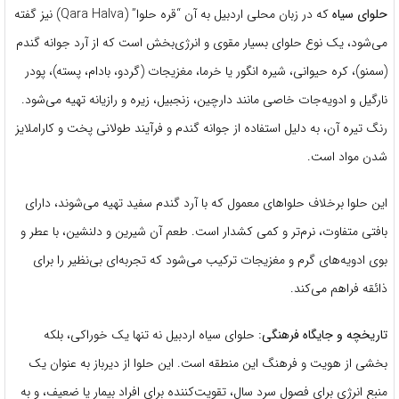
حلوای سیاه
که در زبان محلی اردبیل به آن “قره حلوا” (Qara Halva) نیز گفته
می‌شود، یک نوع حلوای بسیار مقوی و انرژی‌بخش است که از آرد جوانه گندم
(سمنو)، کره حیوانی، شیره انگور یا خرما، مغزیجات (گردو، بادام، پسته)، پودر
نارگیل و ادویه‌جات خاصی مانند دارچین، زنجبیل، زیره و رازیانه تهیه می‌شود.
رنگ تیره آن، به دلیل استفاده از جوانه گندم و فرآیند طولانی پخت و کاراملایز
شدن مواد است.
این حلوا برخلاف حلواهای معمول که با آرد گندم سفید تهیه می‌شوند، دارای
بافتی متفاوت، نرم‌تر و کمی کشدار است. طعم آن شیرین و دلنشین، با عطر و
بوی ادویه‌های گرم و مغزیجات ترکیب می‌شود که تجربه‌ای بی‌نظیر را برای
ذائقه فراهم می‌کند.
تاریخچه و جایگاه فرهنگی:
حلوای سیاه اردبیل نه تنها یک خوراکی، بلکه
بخشی از هویت و فرهنگ این منطقه است. این حلوا از دیرباز به عنوان یک
منبع انرژی برای فصول سرد سال، تقویت‌کننده برای افراد بیمار یا ضعیف، و به