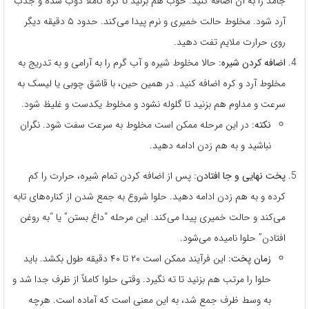
جامد را به آن اضافه کنید. خوب هم بزنید تا کره کاملاً ذوب شده و جذب
آرد شود. مخلوط حالت خمیری و نرم پیدا می‌کند. حدود ۵ دقیقه دیگر
روی حرارت ملایم تفت دهید.
اضافه کردن شیره:
حالا مخلوط شیره و آب گرم را به آرامی و به تدریج به
مخلوط آرد و کره اضافه کنید. در همین حین، با قاشق چوبی یا لیسک به
سرعت و مداوم هم بزنید تا گلوله نشود و مخلوط یکدست و غلیظ شود.
نکته:
در این مرحله ممکن است مخلوط به سرعت سفت شود. نگران
نباشید و به هم زدن ادامه دهید.
پخت نهایی و جا افتادن:
پس از اضافه کردن تمام شیره، حرارت را کم
کرده و به هم زدن ادامه دهید. حلوا شروع به جمع شدن از کناره‌های تابه
می‌کند و حالت خمیری پیدا می‌کند. این مرحله “داغ بستن” یا “به روغن
افتادن” حلوا نامیده می‌شود.
زمان پخت:
این فرآیند ممکن است ۲۰ تا ۴۰ دقیقه طول بکشد. باید
حلوا را مرتب هم بزنید تا ته نگیرد. وقتی حلوا کاملاً از ظرف جدا شد و
به وسط ظرف جمع شد، به این معنی است که آماده است. هرچه