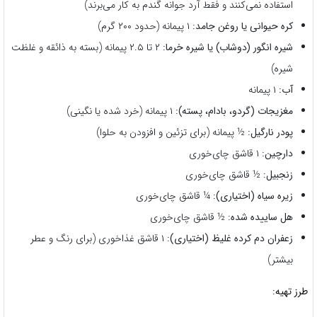
استفاده نمی‌کنند و فقط آرد جوانه گندم به کار می‌برند)
کره حیوانی یا روغن جامد:
۱ پیمانه (حدود ۲۰۰ گرم)
شیره انگور (دوشاب) یا شیره خرما:
۲ تا ۲.۵ پیمانه (بسته به ذائقه و غلظت
شیره)
آب:
۱ پیمانه
مغزیجات (گردو، بادام، پسته):
۱ پیمانه (خرد شده یا نگینی)
پودر نارگیل:
½ پیمانه (برای تزئین و افزودن به حلوا)
دارچین:
۱ قاشق چای‌خوری
زنجبیل:
½ قاشق چای‌خوری
زیره سیاه (اختیاری):
¼ قاشق چای‌خوری
هل ساییده شده:
½ قاشق چای‌خوری
زعفران دم کرده غلیظ (اختیاری):
۱ قاشق غذاخوری (برای رنگ و عطر
بیشتر)
طرز تهیه: