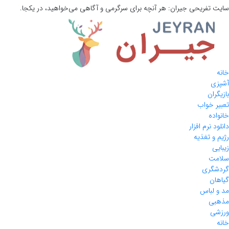
سایت تفریحی
جیران:
هر آنچه برای سرگرمی و آگاهی می‌خواهید، در یکجا.
خانه
آشپزی
بازیگران
تعبیر خواب
خانواده
دانلود نرم افزار
رژیم و تغذیه
زیبایی
سلامت
گردشگری
گیاهان
مد و لباس
مذهبی
ورزشی
خانه