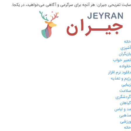
سایت تفریحی
جیران:
هر آنچه برای سرگرمی و آگاهی می‌خواهید، در یکجا.
خانه
آشپزی
بازیگران
تعبیر خواب
خانواده
دانلود نرم افزار
رژیم و تغذیه
زیبایی
سلامت
گردشگری
گیاهان
مد و لباس
مذهبی
ورزشی
خانه