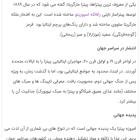
یکی از معروف ترین پیتزاها، پیتزا مارگریتا، گفته می شود که در سال ۱۸۸۹
توسط پیتزاساز ناپلی
رافائله اسپوزیتو
ساخته شده است. این به افتخار ملکه
مارگریتا ساووی ساخته شد و دارای رنگ‌های پرچم ایتالیا بود: قرمز
(گوجه‌فرنگی)، سفید (موزارلا) و سبز (ریحانی).
انتشار در سراسر جهان
در اواخر قرن ۱۹ و اوایل قرن ۲۰، مهاجران ایتالیایی پیتزا را به ایالات متحده
آوردند. در ابتدا، محدود به جوامع ایتالیایی بود، اما با گذشت زمان، به ویژه
پس از جنگ جهانی دوم، محبوبیت یافت. معرفی تاپینگ ها و سبک های
مختلف (مانند غذای عمیق شیکاگو و پیتزا به سبک نیویورک) جذابیت آن را
بیشتر کرد.
پدیده جهانی
امروزه پیتزا یک پدیده جهانی است که در تنوع های بی شماری از آن لذت می
بریم. این غذا با ذائقه و مواد تشکیل دهنده محلی در کشورهای سرتاسر جهان