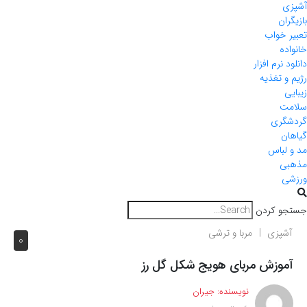
آشپزی
بازیگران
تعبیر خواب
خانواده
دانلود نرم افزار
رژیم و تغذیه
زیبایی
سلامت
گردشگری
گیاهان
مد و لباس
مذهبی
ورزشی
جستجو کردن
آشپزی
مربا و ترشی
0
آموزش مربای هویج شکل گل رز
نویسنده:
جیران