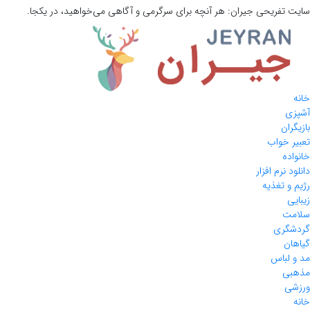
سایت تفریحی
جیران:
هر آنچه برای سرگرمی و آگاهی می‌خواهید، در یکجا.
خانه
آشپزی
بازیگران
تعبیر خواب
خانواده
دانلود نرم افزار
رژیم و تغذیه
زیبایی
سلامت
گردشگری
گیاهان
مد و لباس
مذهبی
ورزشی
خانه