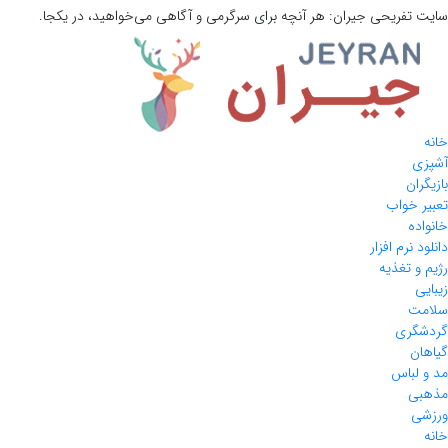
سایت تفریحی
جیران:
هر آنچه برای سرگرمی و آگاهی می‌خواهید، در یکجا.
خانه
آشپزی
بازیگران
تعبیر خواب
خانواده
دانلود نرم افزار
رژیم و تغذیه
زیبایی
سلامت
گردشگری
گیاهان
مد و لباس
مذهبی
ورزشی
خانه