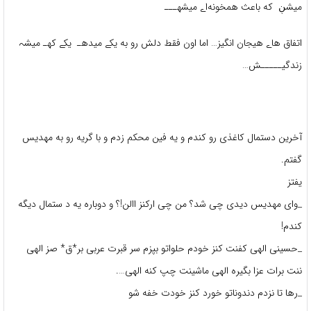
میشڹ که باعث همخونه‌اے میشهـــ
اتفاق هاے هیجان انگیز… اما اون فقط دلش رو به یکے میدهـ یکے کهـ میشہ
زندگیـــــش…
آخرین دستمال کاغذی رو کندم و یه فین محکم زدم و با گریه رو به مهدیس
گفتم.
یفتز
_وای مهدیس دیدی چی شد؟ من چی ارکنز االن!؟ و دوباره یه د ستمال دیگه
کندم!
_حسینی الهی کفنت کنز خودم حلواتو بپزم سر قبرت عربی بر*ق* صز الهی
ننت برات عزا بگیره الهی ماشینت چپ کنه الهی….
_رها تا نزدم دندوناتو خورد کنز خودت خفه شو