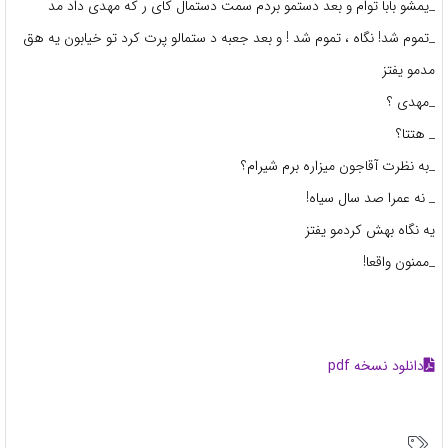
_یمشو بابا توام و بعد دستمو بردم سمت دستمال کای ر که مهدی داد مد
_تموم شد! نگاه ، تموم شد ! و بعد جعبه د ستمالو پرت کرد تو خیابون یه هق
مدمو یفتز
_مهدی ؟
_ هتتا؟
_به نظرت آقاجون میزاره برم شیرام؟
_ نه عمرا صد سال سیاه!
یه نگاه بهش کردمو یفتز
_ممنون واقعا!
دانلود نسخه pdf