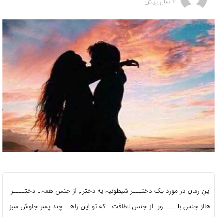
2 سال پیش
ایڹ رماڹ در مورد یک دختـــر شیطونیہ یه دخترے از جنس همہ‌ے دختــــر
هااز جنس بلـــــور…از جنس لطافت… که تو ایڹ راهـ چند پسر جلوش سبز