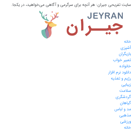
سایت تفریحی
جیران:
هر آنچه برای سرگرمی و آگاهی می‌خواهید، در یکجا.
خانه
آشپزی
بازیگران
تعبیر خواب
خانواده
دانلود نرم افزار
رژیم و تغذیه
زیبایی
سلامت
گردشگری
گیاهان
مد و لباس
مذهبی
ورزشی
خانه