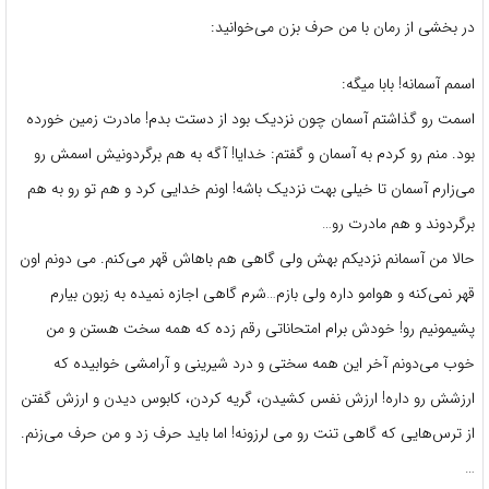
در بخشی از رمان با من حرف بزن می‌خوانید:
اسمم آسمانه! بابا میگه:
اسمت رو گذاشتم آسمان چون نزدیک بود از دستت بدم! مادرت زمین خورده
بود. منم رو کردم به آسمان و گفتم: خدایا! آگه به هم برگردونیش اسمش رو
می‌زارم آسمان تا خیلی بهت نزدیک باشه! اونم خدایی کرد و هم تو رو به هم
برگردوند و هم مادرت رو…
حالا من آسمانم نزدیکم بهش ولی گاهی هم باهاش قهر می‌کنم. می دونم اون
قهر نمی‌کنه و هوامو داره ولی بازم…شرم گاهی اجازه نمیده به زبون بیارم
پشیمونیم رو! خودش برام امتحاناتی رقم زده که همه سخت هستن و من
خوب می‌دونم آخر این همه سختی و درد شیرینی و آرامشی خوابیده که
ارزشش رو داره! ارزش نفس کشیدن، گریه کردن، کابوس دیدن و ارزش گفتن
از ترس‌هایی که گاهی تنت رو می لرزونه! اما باید حرف زد و من حرف می‌زنم.
…