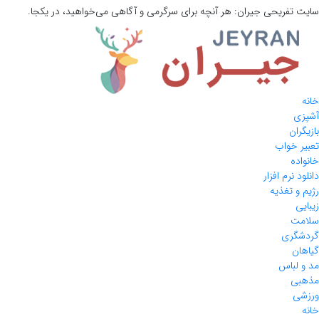
سایت تفریحی
جیران:
هر آنچه برای سرگرمی و آگاهی می‌خواهید، در یکجا.
خانه
آشپزی
بازیگران
تعبیر خواب
خانواده
دانلود نرم افزار
رژیم و تغذیه
زیبایی
سلامت
گردشگری
گیاهان
مد و لباس
مذهبی
ورزشی
خانه