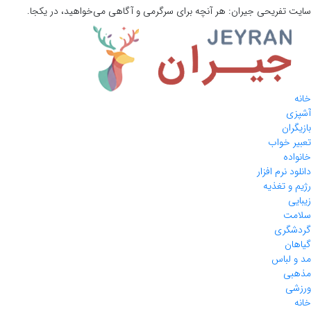
سایت تفریحی
جیران:
هر آنچه برای سرگرمی و آگاهی می‌خواهید، در یکجا.
خانه
آشپزی
بازیگران
تعبیر خواب
خانواده
دانلود نرم افزار
رژیم و تغذیه
زیبایی
سلامت
گردشگری
گیاهان
مد و لباس
مذهبی
ورزشی
خانه