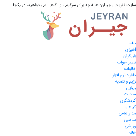
سایت تفریحی
جیران:
هر آنچه برای سرگرمی و آگاهی می‌خواهید، در یکجا.
خانه
آشپزی
بازیگران
تعبیر خواب
خانواده
دانلود نرم افزار
رژیم و تغذیه
زیبایی
سلامت
گردشگری
گیاهان
مد و لباس
مذهبی
ورزشی
خانه