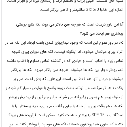
شبیه خال هستند، خیلی بزرگ و نامنظم ترند و رنگشان تیره تر و نابرابر است.
اندازه این خالها 5/0 تا 3 سانتیمتر و گاهی بزرگتر است.
آیا این باور درست است که هر چه سن بالاتر می رود، لکه های پوستی
بیشتری هم ایجاد می شود؟
نه، در باور عموم این است که وجود بیماریهای کبدی باعث ایجاد این لکه ها در
افراد پیر یا میانسال میشود، اما اینگونه نیست. لکه های دوران پیری نتیجه
تماس زیاد با آفتاب است و افرادی که در گذشته تماس مداوم با آفتاب داشته
اند، زودتر دچار این لکه ها میشوند. هرچه سن بالاتر میرود، لکه ها پررنگتر
میشوند و درمان آنها هم فقط لیزر است. لیزرهایی که بطور اختصاصی بر
رنگدانه ها اثر میکنند، می توانند باعث بهبود واضح با عوارض بسیار کم شوند و
از طرف بیمار هم بخوبی پذیرفته می شوند. برای جلوگیری از پیدایش بیشتر
لکه ها ، هر وقت بیرون از خانه یا جلوی آفتاب می روید باید پوستتان را با
ضدآفتاب با SPF 15 یا بیشتر حفاظت کنید. ممکن است فرآورده های بیرنگ
کننده که حاوی هیدروکینون هستند، لکه های موجود را روشنتر کنند اما این