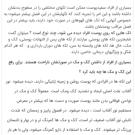
بسیاری از افراد سفیدپوست ممکن است لکهای مختلفی را در سطوح بدنشان
داشته باشند و این امر را تجربه کنند که لکهایشان در این فصل بیشتر میشود؛ به
خصوص آنهایی که لک های قهوهای در صورت خود دارند، باید بیشتر در این
فصل مراقب پوستشان باشند.
لک هایی که روی پوست افراد دیده می شود، چند نوع است ؟
میتوان گفت
شایعترین لکه های پوستی عبارتند از لکه های پس از التهابات پوستی، کک و
مک، خال ها، لکه های وابسته به سن، لکه های دوران بارداری و… که هر کدام
شکل و ویژگیهای درمانی خاصی دارند.
بسیاری از افراد از داشتن کک و مک در صورتشان ناراحت هستند. برای رفع
این کک و مک ها چه باید کرد ؟
این لکه ها در افرادی که پوست روشن و زمینه ژنتیکی دارند، دیده میشود. نور
آفتاب علت اصلی ایجاد و تشدید کک ومک است. معمولاً کک و مک در
نواحی فوقانی بدن مانند پوست صورت و دست ها که بیشتر در معرض
مستقیم نور آفتاب است ، دیده میشود. در فصول پاییز و زمستان که شدت
تابش نور آفتاب ضعیف تر است، کک و مک ها کمرنگ تر و در بهار و تابستان
پررنگ تر میشوند. کک و مک با استفاده از دارو کمرنگ میشود، ولی با هر بار