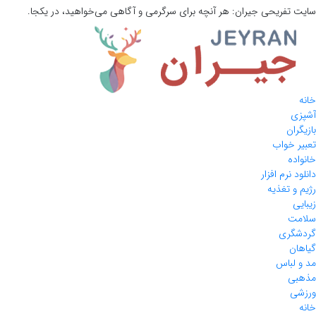
سایت تفریحی
جیران:
هر آنچه برای سرگرمی و آگاهی می‌خواهید، در یکجا.
خانه
آشپزی
بازیگران
تعبیر خواب
خانواده
دانلود نرم افزار
رژیم و تغذیه
زیبایی
سلامت
گردشگری
گیاهان
مد و لباس
مذهبی
ورزشی
خانه