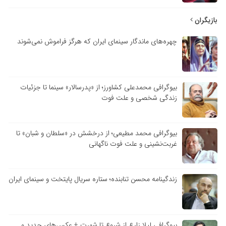
بازیگران
چهره‌های ماندگار سینمای ایران که هرگز فراموش نمی‌شوند
بیوگرافی محمدعلی کشاورز؛ از «پدرسالار» سینما تا جزئیات
زندگی شخصی و علت فوت
بیوگرافی محمد مطیعی؛ از درخشش در «سلطان و شبان» تا
غربت‌نشینی و علت فوت ناگهانی
زندگینامه محسن تنابنده؛ ستاره سریال پایتخت و سینمای ایران
بیوگرافی لیلا زارع از شروع تا شهرت + عکس‌های جدید و