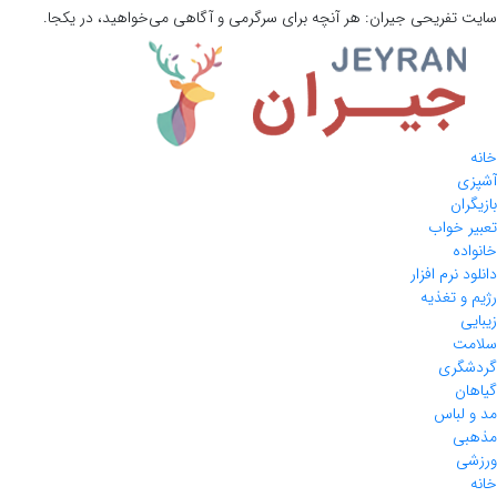
سایت تفریحی
جیران:
هر آنچه برای سرگرمی و آگاهی می‌خواهید، در یکجا.
خانه
آشپزی
بازیگران
تعبیر خواب
خانواده
دانلود نرم افزار
رژیم و تغذیه
زیبایی
سلامت
گردشگری
گیاهان
مد و لباس
مذهبی
ورزشی
خانه