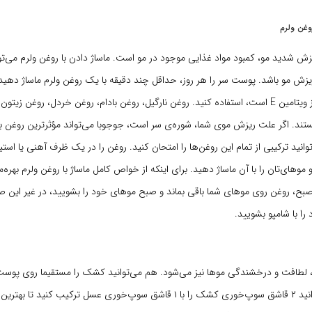
وغن ولرم
زش شدید مو، کمبود مواد غذایی موجود در مو است. ماساژ دادن با روغن ولرم می‌ت
یزش مو باشد. پوست سر را هر روز، حداقل چند دقیقه با یک روغن ولرم ماساژ دهید. 
روغنی که سرشار از ویتامین E‌ است، استفاده کنید. روغن نارگیل، روغن بادام، روغن خردل، روغن 
ستند. اگر علت ریزش موی شما، شوره‌ی سر است، جوجوبا می‌تواند مؤثرترین روغن ب
وانید ترکیبی از تمام این روغن‌ها را امتحان کنید. روغن را در یک ظرف آهنی یا است
وهای‌تان را با آن ماساژ دهید. برای اینکه از خواص کامل ماساژ با روغن ولرم بهره‌م
، روغن روی موهای شما باقی بماند و صبح موهای خود را بشویید، در غیر این 
ا با شامپو بشویید.
طافت و درخشندگی موها نیز می‌شود. هم می‌توانید کشک را مستقیما روی پوست
بمالید و هم می‌توانید ۲ قاشق سوپ‌خوری کشک را با ۱ قاشق سوپ‌خوری عسل ترکیب کنید