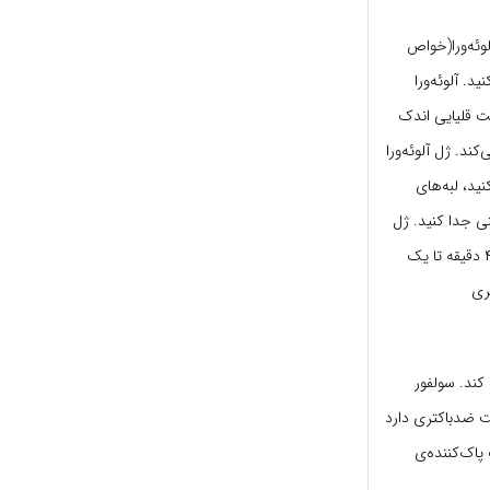
وئه‌ورا(خواص
د. آلوئه‌ورا
ت قلیایی اندک
کمک می‌کند. ژل آلوئه‌ورا
نید، لبه‌های
ینی جدا کنید. ژل
را در مخلوط کن بریزید و سپس مایع یکدست به دست آمده را به پوست سر و موها بمالید. پس از ۴۵ دقیقه تا یک
کند. سولفور
ت ضدباکتری دارد
 پاک‌کننده‌ی