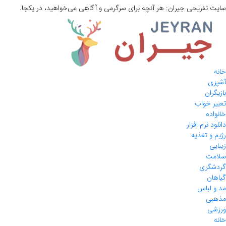
سایت تفریحی
جیران:
هر آنچه برای سرگرمی و آگاهی می‌خواهید، در یکجا.
خانه
آشپزی
بازیگران
تعبیر خواب
خانواده
دانلود نرم افزار
رژیم و تغذیه
زیبایی
سلامت
گردشگری
گیاهان
مد و لباس
مذهبی
ورزشی
خانه