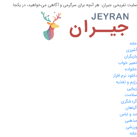
سایت تفریحی
جیران:
هر آنچه برای سرگرمی و آگاهی می‌خواهید، در یکجا.
خانه
آشپزی
بازیگران
تعبیر خواب
خانواده
دانلود نرم افزار
رژیم و تغذیه
زیبایی
سلامت
گردشگری
گیاهان
مد و لباس
مذهبی
ورزشی
خانه