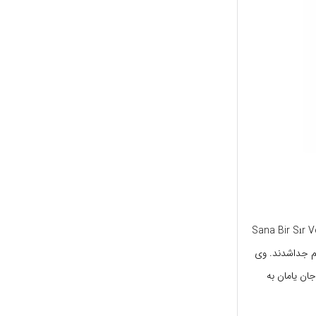
ه می‌باشند. وی با بازی در نقش آیلین در سریال Sana Bir Sır Vereceğim
هم جداشدند. وی
ریال در مقابل جان یامان به