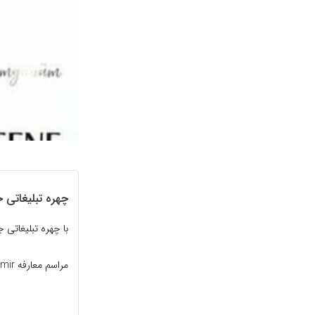
چهره تبلیغاتی جدید 
با چهره تبلیغاتی جدید برند Pantene از بخش اخبار هنرمندان
مراسم معارفه Demet Ozdemir به عنوان چهره ی تبلیغاتی جدید برند