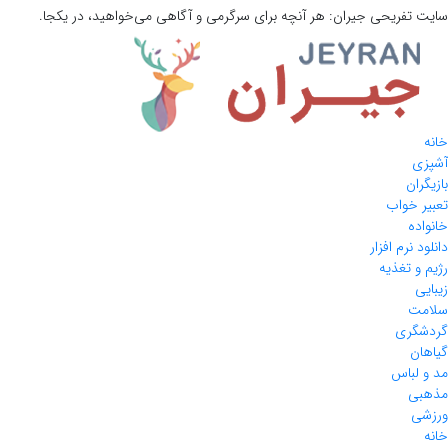
سایت تفریحی
جیران:
هر آنچه برای سرگرمی و آگاهی می‌خواهید، در یکجا.
خانه
آشپزی
بازیگران
تعبیر خواب
خانواده
دانلود نرم افزار
رژیم و تغذیه
زیبایی
سلامت
گردشگری
گیاهان
مد و لباس
مذهبی
ورزشی
خانه