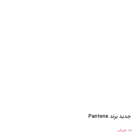
د برند Pantene
ه:
جیران