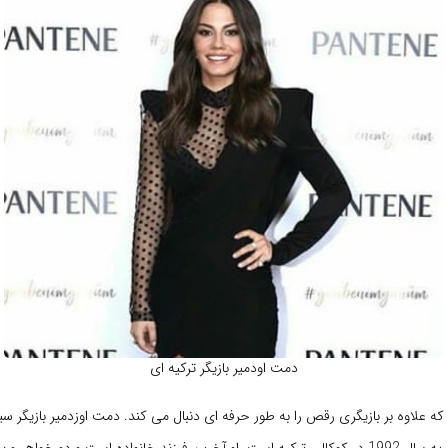
دمت اودمیر بازیگر ترکیه ای
Demet Özdemir که علاوه بر بازیگری رقص را به طور حرفه ای دنبال می کند. دمت اوزدمیر بازیگر س
ترکیه متولد 26 فوریه سال 1992 در کوکالی ترکیه است. او آخرین فرزند خانواده است و دو خواه