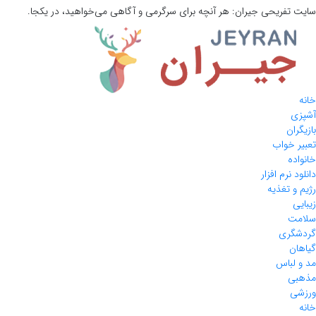
سایت تفریحی
جیران:
هر آنچه برای سرگرمی و آگاهی می‌خواهید، در یکجا.
خانه
آشپزی
بازیگران
تعبیر خواب
خانواده
دانلود نرم افزار
رژیم و تغذیه
زیبایی
سلامت
گردشگری
گیاهان
مد و لباس
مذهبی
ورزشی
خانه