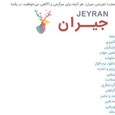
سایت تفریحی
جیران:
هر آنچه برای سرگرمی و آگاهی می‌خواهید، در یکجا.
خانه
آشپزی
بازیگران
تعبیر خواب
خانواده
دانلود نرم افزار
رژیم و تغذیه
زیبایی
سلامت
گردشگری
گیاهان
مد و لباس
مذهبی
ورزشی
خانه