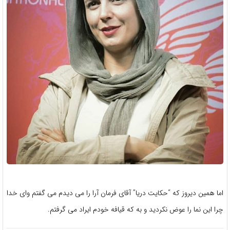
اما همین دیروز که “حکایت دریا” آقای فرمان آرا را می دیدم می گفتم وای خدا
چرا این نما را عوض نکردید و به که قیافه خودم ایراد می گرفتم.