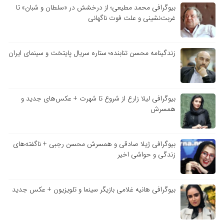
بیوگرافی محمد مطیعی؛ از درخشش در «سلطان و شبان» تا
غربت‌نشینی و علت فوت ناگهانی
زندگینامه محسن تنابنده؛ ستاره سریال پایتخت و سینمای ایران
بیوگرافی لیلا زارع از شروع تا شهرت + عکس‌های جدید و
همسرش
بیوگرافی ژیلا صادقی و همسرش محسن رجبی + ناگفته‌های
زندگی و حواشی اخیر
بیوگرافی هانیه غلامی بازیگر سینما و تلویزیون + عکس جدید