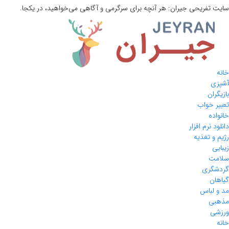
سایت تفریحی
جیران:
هر آنچه برای سرگرمی و آگاهی می‌خواهید، در یکجا.
خانه
آشپزی
بازیگران
تعبیر خواب
خانواده
دانلود نرم افزار
رژیم و تغذیه
زیبایی
سلامت
گردشگری
گیاهان
مد و لباس
مذهبی
ورزشی
خانه