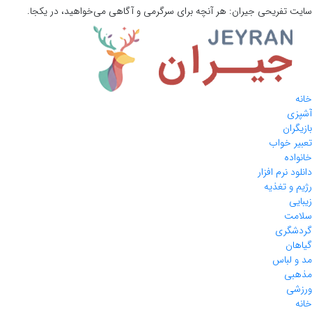
سایت تفریحی
جیران:
هر آنچه برای سرگرمی و آگاهی می‌خواهید، در یکجا.
خانه
آشپزی
بازیگران
تعبیر خواب
خانواده
دانلود نرم افزار
رژیم و تغذیه
زیبایی
سلامت
گردشگری
گیاهان
مد و لباس
مذهبی
ورزشی
خانه