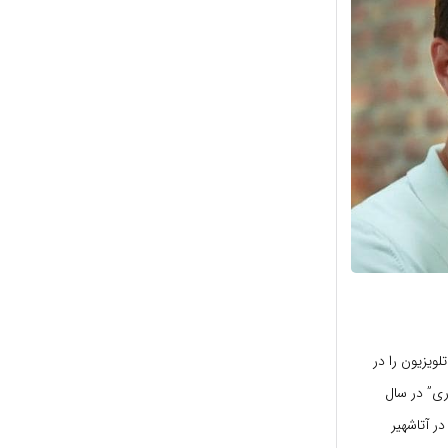
ویزیون را در
 سال 2014 در “عروس های فراری” در سال
 را در آتاشهیر