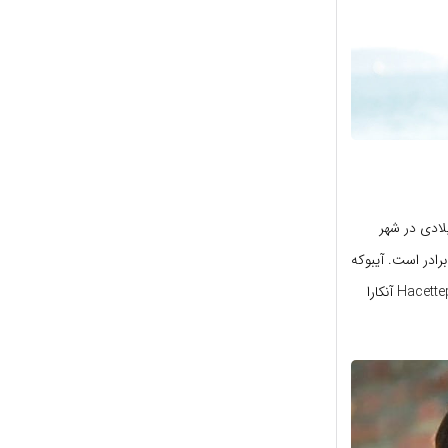
، مدل و ملکه زیبایی ترکیه ای در سال 2014 است. وی در 25 فوریه سال 1995 میلادی در شهر
برادر است. آیبوکه
است. او فارغ التحصیل رشته باله از دانشگاه حاجی تپه Hacettepe آنکارا